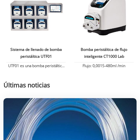
magnético único
Sistema de llenado de bomba
Bomba peristáltica de flujo
peristáltica UTF01
inteligente CT1000 Lab
UTF01 es una bomba peristáltica
Flujo: 0,0015-480ml /min
de llenado inteligente y un
controlador desarrollado de forma
Últimas noticias
independiente por Chonry Pump
Industry.