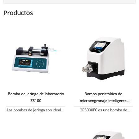
Productos
Bomba de jeringa de laboratorio
Bomba peristáltica de
ZS100
microengranaje inteligente
GP3000FC
Las bombas de jeringa son ideales
GP3000FC es una bomba de
para la transferencia de líquidos
engranajes en miniatura
de alta precisión y pequeño
inteligente con una pantalla táctil
caudal.
LCD a color de 3,5 pulgadas y un
diseño de acoplamiento